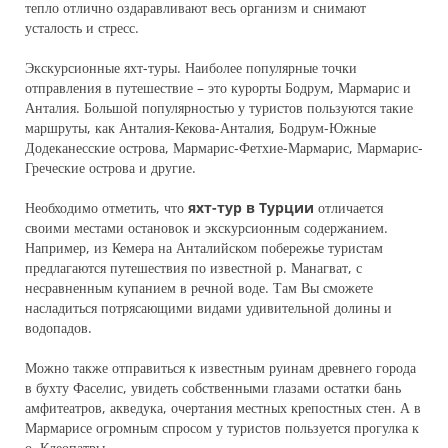
тепло отлично оздаравливают весь организм и снимают
усталость и стресс.
Экскурсионные яхт-туры. Наиболее популярные точки
отправления в путешествие – это курорты Бодрум, Мармарис и
Анталия. Большой популярностью у туристов пользуются такие
маршруты, как Анталия-Кекова-Анталия, Бодрум-Южные
Додеканесские острова, Мармарис-Фетхие-Мармарис, Мармарис-
Греческие острова и другие.
Необходимо отметить, что
яхт-тур в Турции
отличается
своими местами остановок и экскурсионным содержанием.
Например, из Кемера на Анталийском побережье туристам
предлагаются путешествия по известной р. Манагват, с
несравненным купанием в речной воде. Там Вы сможете
насладиться потрясающими видами удивительной долины и
водопадов.
Можно также отправиться к известным руинам древнего города
в бухту Фаселис, увидеть собственными глазами остатки бань
амфитеатров, акведука, очертания местных крепостных стен. А в
Мармарисе огромным спросом у туристов пользуется прогулка к
о. Клеопатры.