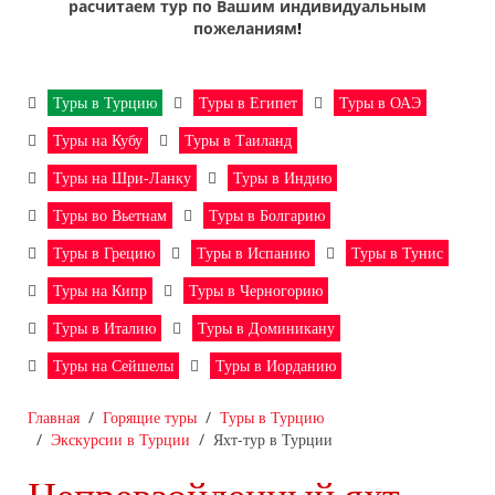
расчитаем тур по Вашим индивидуальным
пожеланиям
!
Туры в Турцию
Туры в Египет
Туры в ОАЭ
Туры на Кубу
Туры в Таиланд
Туры на Шри-Ланку
Туры в Индию
Туры во Вьетнам
Туры в Болгарию
Туры в Грецию
Туры в Испанию
Туры в Тунис
Туры на Кипр
Туры в Черногорию
Туры в Италию
Туры в Доминикану
Туры на Сейшелы
Туры в Иорданию
Главная
Горящие туры
Туры в Турцию
Экскурсии в Турции
Яхт-тур в Турции