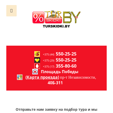
550-25-25
+375 (44)
550-25-25
+375 (29)
355-80-60
+375 (17)
Площадь Победы
(
Карта проезда
)
пр-т Независимости,
40Б-311
Отправьте нам заявку на подбор тура и мы