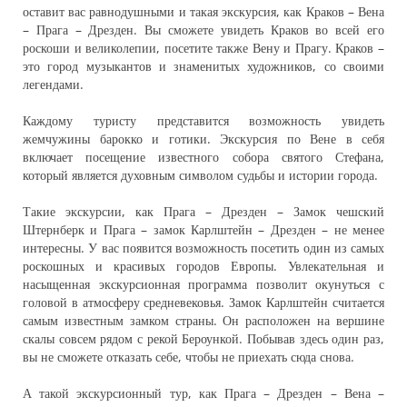
оставит вас равнодушными и такая экскурсия, как Краков – Вена
– Прага – Дрезден. Вы сможете увидеть Краков во всей его
роскоши и великолепии, посетите также Вену и Прагу. Краков –
это город музыкантов и знаменитых художников, со своими
легендами.
Каждому туристу представится возможность увидеть
жемчужины барокко и готики. Экскурсия по Вене в себя
включает посещение известного собора святого Стефана,
который является духовным символом судьбы и истории города.
Такие экскурсии, как Прага – Дрезден – Замок чешский
Штернберк и Прага – замок Карлштейн – Дрезден – не менее
интересны. У вас появится возможность посетить один из самых
роскошных и красивых городов Европы. Увлекательная и
насыщенная экскурсионная программа позволит окунуться с
головой в атмосферу средневековья. Замок Карлштейн считается
самым известным замком страны. Он расположен на вершине
скалы совсем рядом с рекой Бероункой. Побывав здесь один раз,
вы не сможете отказать себе, чтобы не приехать сюда снова.
А такой экскурсионный тур, как Прага – Дрезден – Вена –