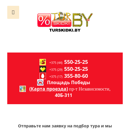
550-25-25
+375 (44)
550-25-25
+375 (29)
355-80-60
+375 (17)
Площадь Победы
(
Карта проезда
)
пр-т Независимости,
40Б-311
Отправьте нам заявку на подбор тура и мы