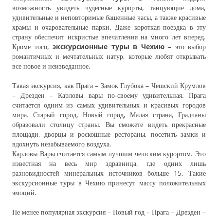
возможность увидеть чудесные курорты, танцующие дома,
удивительные и неповторимые башенные часы, а также красивые
храмы и очаровательные парки. Даже короткая поездка в эту
страну обеспечит искристые впечатления на много лет вперед.
Кроме того,
экскурсионные туры в Чехию
– это выбор
романтичных и мечтательных натур, которые любят открывать
все новое и неизведанное.
Такая экскурсия, как Прага – Замок Глубока – Чешский Крумлов
– Дрезден – Карловы вары по-своему удивительная. Прага
считается одним из самых удивительных и красивых городов
мира. Старый город, Новый город, Малая страна, Градчаны
образовали столицу страны. Вы сможете видеть прекрасные
площади, дворцы и роскошные рестораны, посетить замки и
вдохнуть незабываемого воздуха.
Карловы Вары считается самым лучшим чешским курортом. Это
известная на весь мир здравница, где одних лишь
разновидностей минеральных источников больше 15. Такие
экскурсионные туры в Чехию принесут массу положительных
эмоций.
Не менее популярная экскурсия – Новый год – Прага – Дрезден –