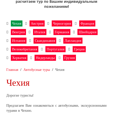
расчитаем тур по Вашим индивидуальным
пожеланиям
!
Чехия
Австрия
Черногория
Франция
Венгрия
Италия
Германия
Швейцария
Испания
Скандинавия
Лапландия
Великобритания
Португалия
Греция
Хорватия
Нидерланды
Грузия
Главная
Автобусные туры
Чехия
Чехия
Дорогие туристы!
Предлагаем Вам ознакомиться с автобусными, экскурсионными
турами в Чехию.