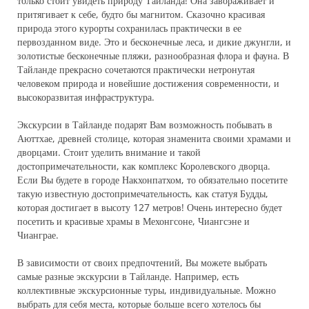
только стоит увидеть природу Тайланда! Она завораживает и
притягивает к себе, будто бы магнитом. Сказочно красивая
природа этого курорты сохранилась практически в ее
первозданном виде. Это и бесконечные леса, и дикие джунгли, и
золотистые бесконечные пляжи, разнообразная флора и фауна. В
Тайланде прекрасно сочетаются практически нетронутая
человеком природа и новейшие достижения современности, и
высокоразвитая инфраструктура.
Экскурсии в Тайланде подарят Вам возможность побывать в
Аюттхае, древней столице, которая знаменита своими храмами и
дворцами. Стоит уделить внимание и такой
достопримечательности, как комплекс Королевского дворца.
Если Вы будете в городе Накхонпатхом, то обязательно посетите
такую известную достопримечательность, как статуя Будды,
которая достигает в высоту 127 метров! Очень интересно будет
посетить и красивые храмы в Мехонгсоне, Чиангсэне и
Чианграе.
В зависимости от своих предпочтений, Вы можете выбрать
самые разные экскурсии в Тайланде. Например, есть
коллективные экскурсионные туры, индивидуальные. Можно
выбрать для себя места, которые больше всего хотелось бы