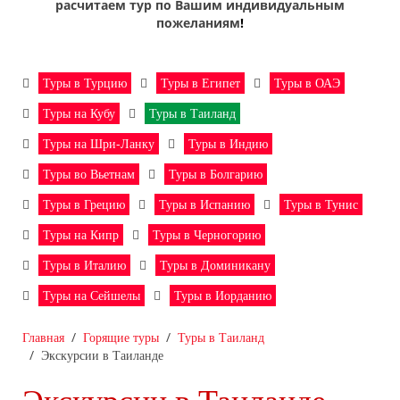
расчитаем тур по Вашим индивидуальным
пожеланиям
!
Туры в Турцию
Туры в Египет
Туры в ОАЭ
Туры на Кубу
Туры в Таиланд
Туры на Шри-Ланку
Туры в Индию
Туры во Вьетнам
Туры в Болгарию
Туры в Грецию
Туры в Испанию
Туры в Тунис
Туры на Кипр
Туры в Черногорию
Туры в Италию
Туры в Доминикану
Туры на Сейшелы
Туры в Иорданию
Главная
Горящие туры
Туры в Таиланд
Экскурсии в Таиланде