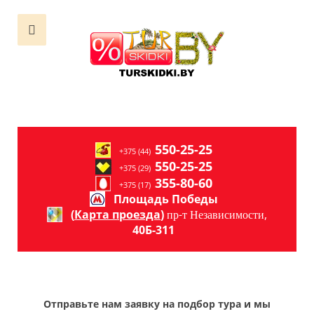
550-25-25
+375 (44)
550-25-25
+375 (29)
355-80-60
+375 (17)
Площадь Победы
(
Карта проезда
)
пр-т Независимости,
40Б-311
Отправьте нам заявку на подбор тура и мы